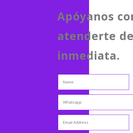
Apóyanos
co
atenderte d
inmediata.