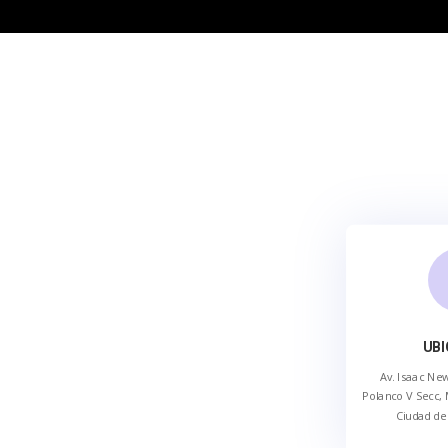
UBI
Av. Isaac Ne
Polanco V Secc, 
Ciudad de