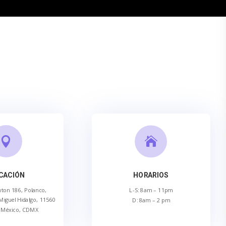


CACIÓN
HORARIOS
wton 186, Polanco,
L-S: 8am – 11pm
Miguel Hidalgo, 11560
D: 8am – 2 pm
 México, CDMX