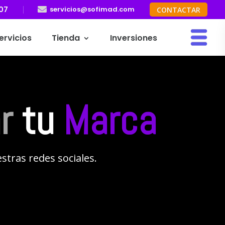
207

servicios@sofimad.com
CONTACTAR
ervicios
Tienda
Inversiones
r
tu
Marca
stras redes sociales.