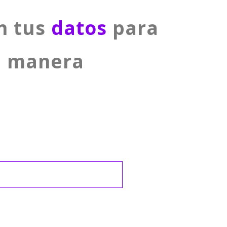
n tus
datos
para
e manera